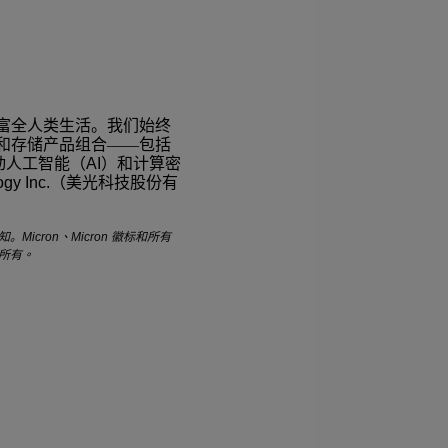
富全人类生活。我们始终
和存储产品组合——包括
动人工智能（
AI
）和计算密
gy Inc.
（美光科技股份有
知。
Micron
、
Micron
徽标和所有
所有。