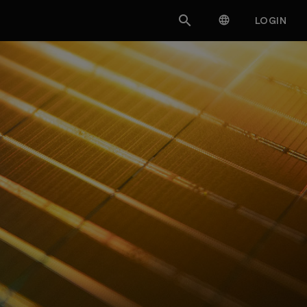


LOGIN