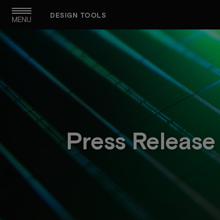
Skip
DESIGN TOOLS
to
MENU
main
navigation
Press Release