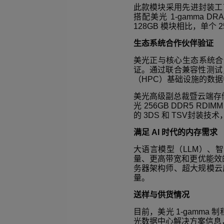
此款模块采用先进封装工
搭配美光
1-gamma DR
128GB
模块相比，单个
2
生态系统合作伙伴验证
美光正与核心生态系统合
证。通过联合兼容性测试
（
HPC
）基础设施的数据
美光高级副总裁暨云端存
光
256GB DDR5 RDIM
的
3DS
和
TSV
封装技术
满足
AI
时代的内存需求
大语言模型（
LLM
）、智
量、更高带宽和更优能效
务器架构师、超大规模云
量。
送样与供货情况
目前，美光
1-gamma
制
光数据中心解决方案信息