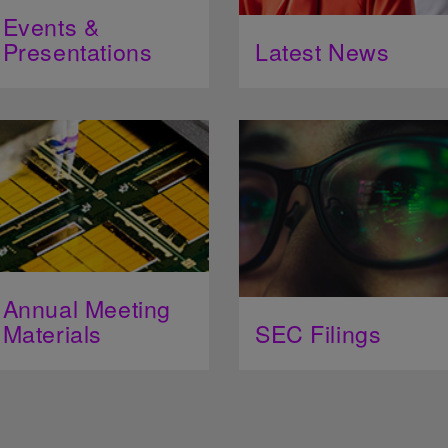
Events &
Presentations
Latest News
Annual Meeting
Materials
SEC Filings