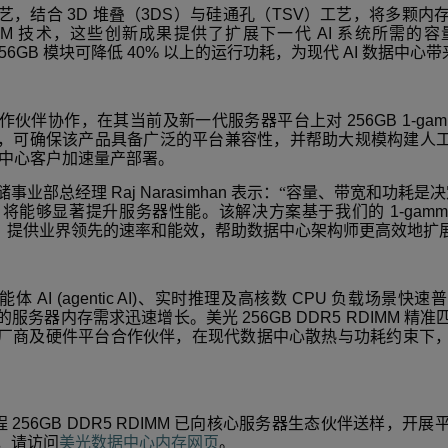
艺，结合
3D
堆叠（
3DS
）与硅通孔（
TSV
）工艺，将多颗内
AM
技术，这些创新成果提供了扩展下一代
AI
系统所需的容
56GB
模块可降低
40%
以上的运行功耗，为现代
AI
数据中心带
作伙伴协作，在其当前及新一代服务器平台上对
256GB 1-ga
，可确保该产品具备广泛的平台兼容性，并帮助大规模构建人
中心客户加速量产部署。
储事业部总经理
Raj Narasimhan
表示：“容量、带宽和功耗是决
M
将能够显著提升服务器性能。该解决方案基于我们的
1-gam
，提供业界领先的速率和能效，帮助数据中心架构师更高效地扩
能体
AI (agentic AI)
、实时推理及高核数
CPU
负载场景快速普
的服务器内存需求迅速增长。美光
256GB DDR5 RDIMM
精准
厂商及硬件平台合作伙伴，在现代数据中心散热与功耗约束下
程
256GB DDR5 RDIMM
已向核心服务器生态伙伴送样，开展
，请访问
美光数据中心内存网页
。