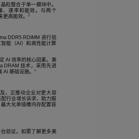
存晶粒整合于单一模块中。
量、速率和能效。与两个
2
来更高能效。
mma DDR5 RDIMM
进行验
工智能（
AI
）和高性能计算
定
AI
效率的核心因素。美
ma DRAM
技术，采用先进
展
AI
基础设施。”
及，正推动企业对更大容
匹配行业增长诉求，助力服
，最大化单插槽内存配置容
平台验证。如需了解更多美