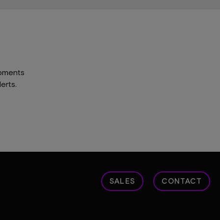
opments
erts.
SALES
CONTACT