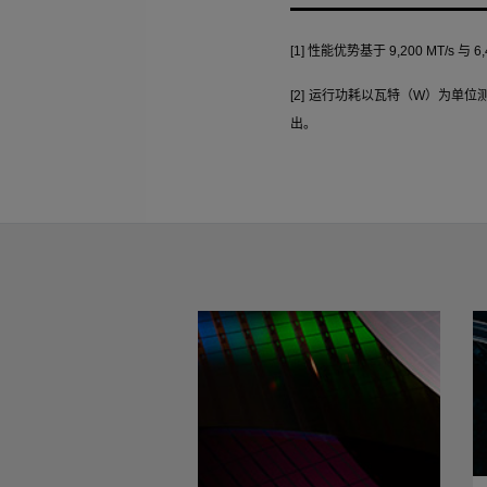
[1]
性能优势基于
9,200 MT/s
与
6,
[2]
运行功耗以瓦特（
W
）为单位
出。