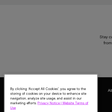
Stay c
from
By clicking “Accept All Cookies”, you agree to the
Products
Solutions
Support
Blogs
A
storing of cookies on your device to enhance site
navigation, analyze site usage, and assist in our
marketing efforts.
Privacy Notice |
Website Terms of
Use